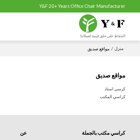
Y&F 20+ Years Office Chair Manufacturer
الحفاظ على خلق قيمة لعملائنا
منزل
/
مواقع صديق
مواقع صديق
كرسي استاد
كراسي المكتب
كراسي مكتب بالجملة
عن