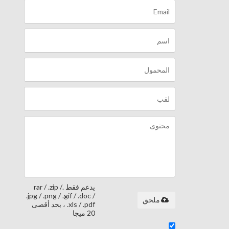
يدعم فقط .rar / .zip /
.jpg / .png / .gif / .doc /
ملحق
.xls / .pdf ، بحد أقصى
20 ميجا