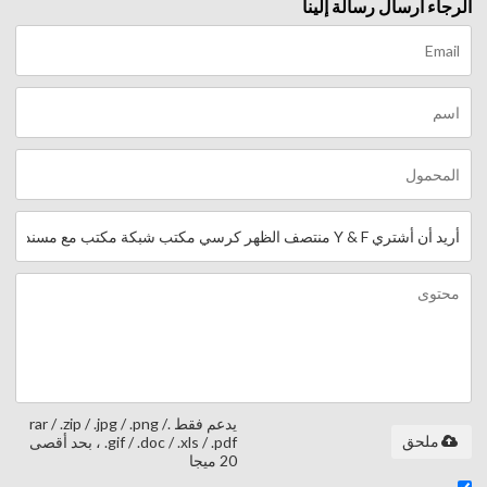
الرجاء ارسال رسالة إلينا
يدعم فقط .rar / .zip / .jpg / .png /
ملحق
.gif / .doc / .xls / .pdf ، بحد أقصى
20 ميجا