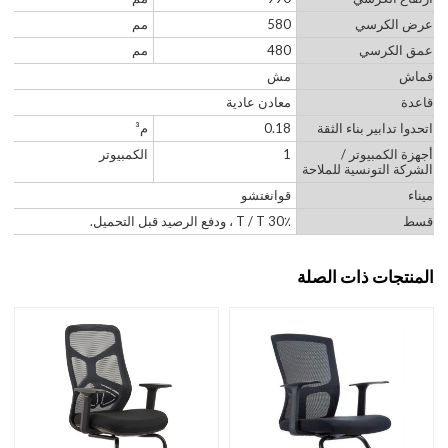
عرض الكرسي
580
مم
عمق الكرسي
480
مم
قماش
مش
قاعدة
معادن عادية
اتحدوا تدابير بناء الثقة
0.18
م³
أجهزة الكمبيوتر /
1
الكمبيوتر
الشركة التونسية للملاحة
ميناء
قوانغتشو
قسط
30٪ T / T ، ودفع الرصيد قبل التحميل.
المنتجات ذات الصلة