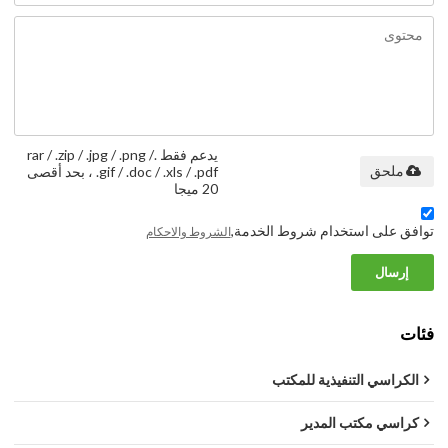
يدعم فقط .rar / .zip / .jpg / .png /
ملحق
.gif / .doc / .xls / .pdf ، بحد أقصى
20 ميجا
توافق على استخدام شروط الخدمة,
الشروط والاحكام
إرسال
فئات
الكراسي التنفيذية للمكتب
كراسي مكتب المدير