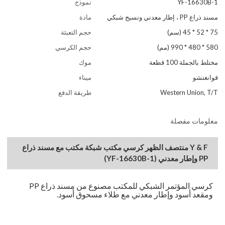
YF-16630B-1
نموذج
مسند ذراع PP ، إطار معدني ونسيج شبكي
مادة
75 * 52 * 45 (سم)
حجم التعبئة
580 * 480 * 990 (مم)
حجم الكرسي
مختلط بالجملة 100 قطعة
موك
قوانغتشو
ميناء
Western Union, T/T
طريقة الدفع
معلومات مفصلة
Y & F منتصف الظهر كرسي مكتب شبكة مكتب مع مسند ذراع
PP وإطار معدني (YF-16630B-1)
كرسي المؤتمر الشبكي للمكتب مصنوع من مسند ذراع PP
ومقعد أسود وإطار معدني مع طلاء مسحوق أسود.