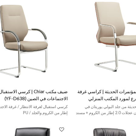
ؤتمرات الحديثة | كراسي غرفة
ضيف مكتب Chiar | كرسي الا
ذرع لمورد المكتب المنزلي
الاجتماعات في الصين (YF-D638)
ثة من جلد البولي يوريثان في
منتصف الظهر بدون عجلات 2.0 إطار من الكروم + مسند
إطار من الكروم والجلد / PU