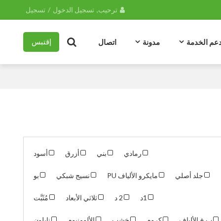
ترحيب,
تسجيل الدخول
/
تسجيل
عم الخدمة
مدونة
اتصال
إقتبس
رمادي
بني
أزرق
أسود
جلد أصلي
مايكرو الألياف PU
نسيج شبكي
بو
1د
2 د
ثلاثي الأبعاد
مُثَبَّت
ب + الألياف
كروم
خشب
الألومنيوم
نايلون