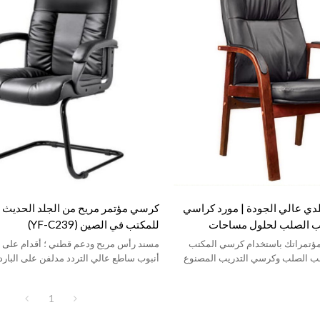
ي عالي الجودة | مورد كراسي
كرسي مؤتمر مريح من الجلد الحديث لل
 الصلب لحلول مساحات
للمكتب في الصين (YF-C239)
مؤتمراتك باستخدام كرسي المكتب
مسند رأس مريح ودعم قطني ؛ أقدام على
ب الصلب وكرسي التدريب المصنوع
أنبوب ساطع عالي التردد مدلفن على البارد 
بسمك 2.0 مم
1