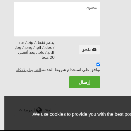
يدعم فقط .rar / .zip /
.jpg / .png / .gif / .doc /
ملحق
.xls / .pdf ، بحد أقصى
20 ميجا
توافق على استخدام شروط الخدمة,
الشروط والاحكام
إرسال
لغة:
العربية
We use cookies to provide you with the best pos