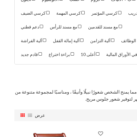
دريب
كرسي المؤتمر
كرسي المهمة
كرسي الضيف
مع مسند للقدمين
مع مسند للرأس
دعم قطني
 الوظائف
آلية التزامن
آلية إمالة القفل
آلية الفراشة
ي الأوراق المالية
أعلى 10
براءة اختراع
قادم جديد
 يمنح الشخص شعورًا نبيلًا وأنيقًا ، ومناسبًا لمجموعة متنوعة من
ظهر لتوفير شعور جلوس مريح.
عرض