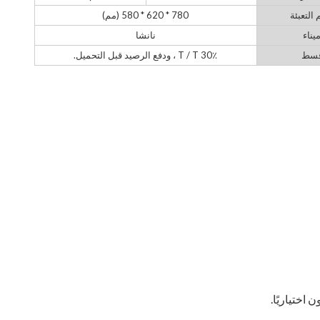
التعبئة
780 * 620 * 580 (مم)
يناء
نانشا
سط
30٪ T / T ، ودفع الرصيد قبل التحميل.
 اختياريًا.