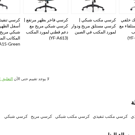
 خلفي
كرسي مكتب شبكي |
كرسي فاخر بظهر مرتفع |
كرسي تنفيذ
تلقاء مع
كرسي مستلق مريح ودوار
كرسي شبكي مريح مع
أسفل الظهر
ب
لمورد المكتب في الصين
دعم قطني لمورد المكتب
شبكي مريح 
(YF-A613)
15-Green）
لا يوجد تقييم حتى الآن
التعليق ا
ة
ي
كرسي مكتب تنفيذي
كرسي مكتب شبكي
كرسي مريح
كرسي شبكي