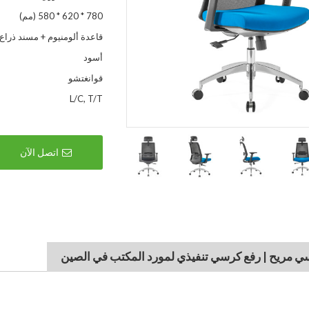
780 * 620 * 580 (مم)
قاعدة ألومنيوم + مسند ذراع 4D
أسود
قوانغتشو
L/C, T/T
اتصل الآن
 مريح | رفع كرسي تنفيذي لمورد المكتب في الصين