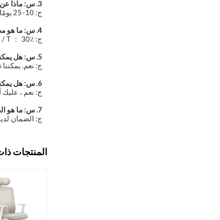
3. س: ماذا عن مهلة الخاص بك؟
ج: 10-25 يومًا لإكمال أمر الإنتاج.
4. س: ما هو مصطلح الدفع؟
ج: T / T ： 30٪ دفعة أولى ， الرصيد قبل التسليم.
5. س: هل يمكنك قبول أوامر تصنيع المعدات الأصلية؟
ج: نعم. يمكننا تنفيذ نموذج أعمال OEM مع ا
6. س: هل يمكننا استخدام الشعار الخاص بنا؟
ج: نعم ، عليك 
7. س: ما هو الضمان الخاص بك؟
ج: الضمان لدينا هو 
المنتجات ذات