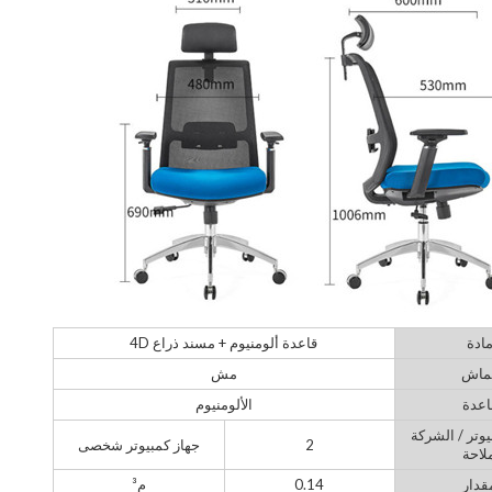
ادة
قاعدة ألومنيوم + مسند ذراع 4D
ماش
مش
اعدة
الألومنيوم
يوتر / الشركة
2
جهاز كمبيوتر شخصى
لاحة
قدار
0.14
م³