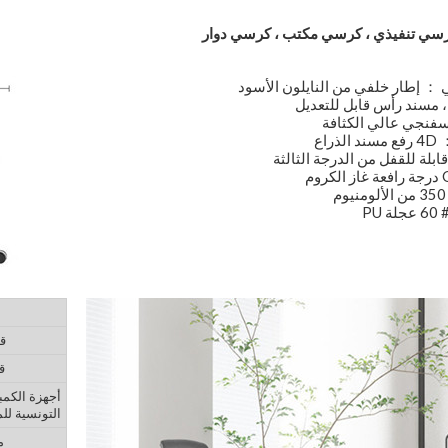
رسي تنفيذي ، كرسي مكتب ، كرسي دوار
： إطار خلفي من النايلون الأسود
مسند رأس قابل للتعديل
راع
قابلة للقفل من الدرجة الثالثة
PU
م
ق
ق
أجهزة الكمب
التونسية للم
م