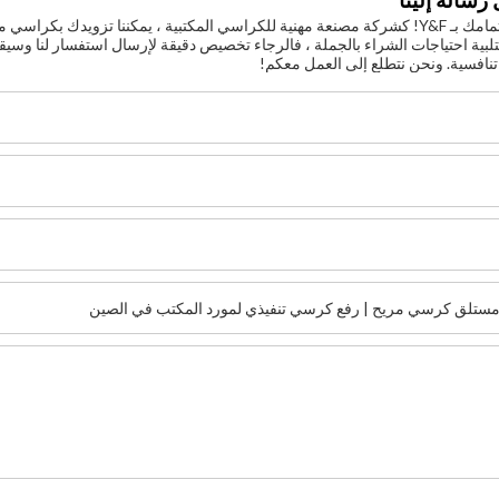
رسالة إلينا
شكرًا لك على اهتمامك بـ Y&F! كشركة مصنعة مهنية للكراسي المكتبية ، يمكننا 
لبية احتياجات الشراء بالجملة ، فالرجاء تخصيص دقيقة لإرسال استفسار لنا وسيقو
تنافسية. ونحن نتطلع إلى العمل معكم!