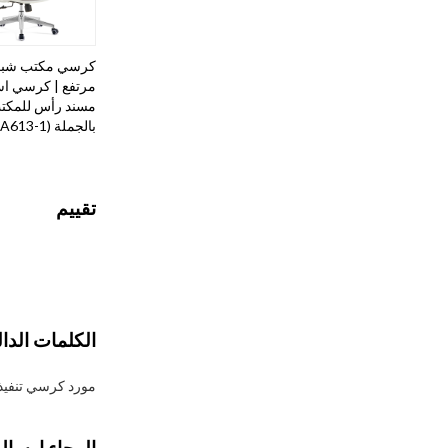
كرسي مكتب شبك
مرتفع | كرسي اس
مسند رأس للمكت
بالجملة (YF-A613-1)
تقييم
الكلمات الدال
مورد كرسي تنفيذ