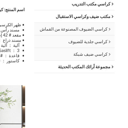
كراسي مكتب التدريب
اسم المنتج: ك
مكتب ضيف وكراسي الاستقبال
• ظهر الكرسي 
كراسي الضيوف المصنوعة من القماش
•
مسند رأس ، 
• مقعد # 42 إسفنجي عالي الكثافة
• مسند ذراع ： 4D رفع مسند الذ
كراسي جلدية للضيوف
•
آلية ： آلية 
•
Gaslift ： 3 درجة رافعة غاز الكروم
كراسي ضيف شبكة
•
قاعدة ： # 350 من الألومنيوم
•
كاستور ： # 60 عجلة 
مجموعة أرائك المكتب الحديثة