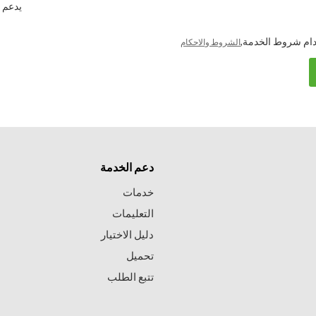
يدعم فقط .ng / .gif / .doc / .xls / .pdf
ام شروط الخدمة,
الشروط والاحكام
دعم الخدمة
خدمات
التعليمات
دليل الاختيار
تحميل
تتبع الطلب