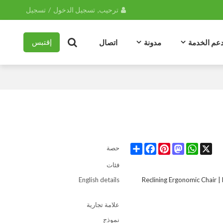
ترحيب,
تسجيل الدخول
/
تسجيل
عم الخدمة
مدونة
اتصال
إقتبس
Share
Facebook
Pinterest
Mastodon
WhatsApp
X
حصة
فئات
English details
Reclining Ergonomic Chair | 
علامة تجارية
نموذج