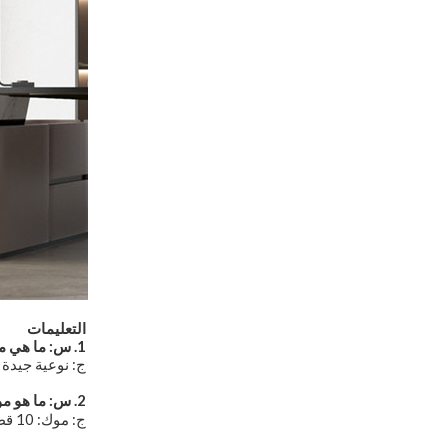
التعليمات
1. س: ما هي ميزتك؟
ج: نوعية جيدة 
2. س: ما هو موك الخاص بك ولون؟
ج: موك: 10 قطعة / نموذج ،