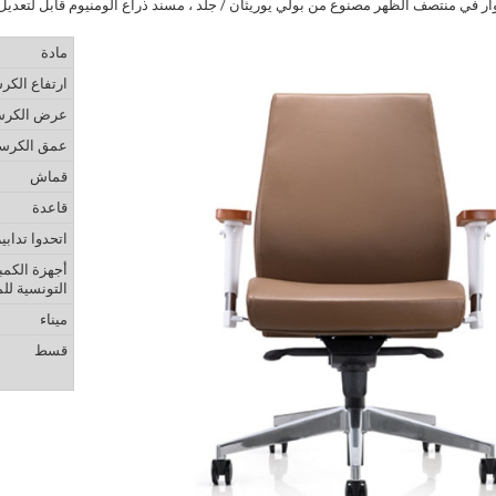
ر في منتصف الظهر مصنوع من بولي يوريثان / جلد ، مسند ذراع ألومنيوم قابل لتعديل
مادة
ارتفاع الك
عرض الكر
عمق الكرس
قماش
قاعدة
اتحدوا تدابير
أجهزة الكمب
التونسية للم
ميناء
قسط