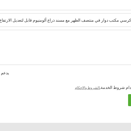
يدعم فقط .ng / .gif / .doc / .xls / .pdf
ام شروط الخدمة,
الشروط والاحكام