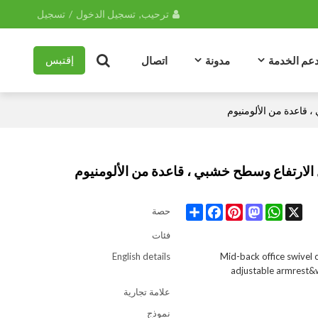
ترحيب,
تسجيل الدخول
/
تسجيل
عم الخدمة
مدونة
اتصال
إقتبس
 قاعدة من الألومنيوم
الارتفاع وسطح خشبي ، قاعدة من الألومنيوم
Share
Facebook
Pinterest
Mastodon
WhatsApp
X
حصة
فئات
English details
Mid-back office swivel 
adjustable armrest
علامة تجارية
نموذج