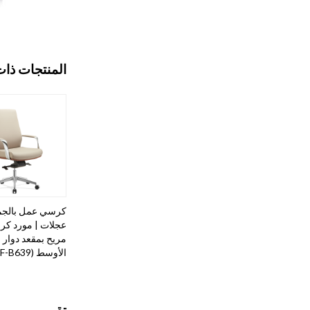
المنتجات ذات
كرسي عمل بالجم
عجلات | مورد ك
مريح بمقعد دوار 
الأوسط (YF-B639)
تقييم