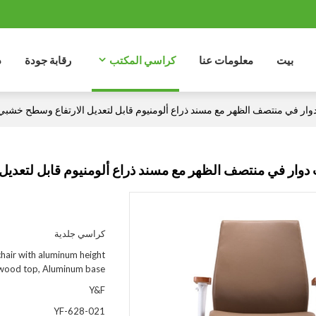
بيت
معلومات عنا
كراسي المكتب
رقابة جودة
د
ر في منتصف الظهر مع مسند ذراع ألومنيوم قابل لتعديل الارتفاع وسطح خشبي ،
ار في منتصف الظهر مع مسند ذراع ألومنيوم قابل لتعديل 
كراسي جلدية
chair with aluminum height
&wood top, Aluminum base
Y&F
YF-628-021