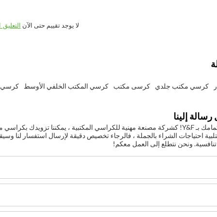
لا يوجد تقييم حتى الآن
التعليق ا
ة
كرسي مكتب جلدي
كرسى مكتب
كرسي المكتب الخلفي الأوسط
كرسي 
رسالة إلينا
شكرًا لك على اهتمامك بـ Y&F! كشركة مصنعة مهنية للكراسي المكتبية ، يمكننا 
لبية احتياجات الشراء بالجملة ، فالرجاء تخصيص دقيقة لإرسال استفسار لنا وسيقو
تنافسية. ونحن نتطلع إلى العمل معكم!