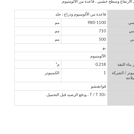
 الارتفاع وسطح خشبي ، قاعدة من الألومنيوم.
قاعدة من الألومنيوم وذراع ، جلد
رسي
980-1100
مم
سي
710
مم
ي
500
مم
بو
الألومنيوم
 بناء الثقة
0.218
م³
يوتر / الشركة
1
الكمبيوتر
لاحة
قوانغتشو
30٪ T / T ، ودفع الرصيد قبل التحميل.