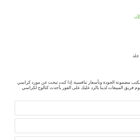
لآن
جلد
تزويدك بكراسي مكتب مضمونة الجودة وبأسعار تنافسية. إذا كنت تبحث عن مورد كراسي
م فريق المبيعات لدينا بالرد عليك على الفور بأحدث كتالوج لكراسي