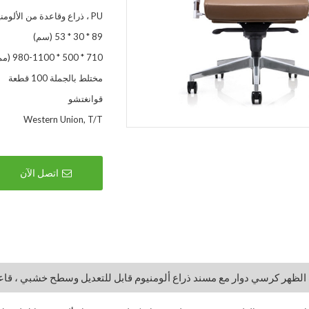
PU ، ذراع وقاعدة من الألومنيوم ، سطح خشبي
89 * 30 * 53 (سم)
710 * 500 * 980-1100 (مم)
مختلط بالجملة 100 قطعة
قوانغتشو
Western Union, T/T
اتصل الآن