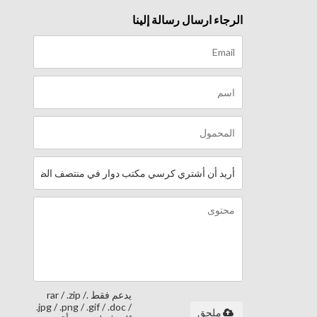
الرجاء ارسال رسالة إلينا
يدعم فقط .rar / .zip /
.jpg / .png / .gif / .doc /
ملحق