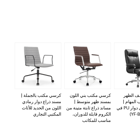
ف الظهر
كرسي مكتب بني اللون
كرسي مكتب بالجملة |
المهام |
بمسند ظهر متوسط |
مسند ذراع دوار رمادي
مزود كرسي دوار PU في
مساند ذراع ثابتة متينة من
اللون من الحديد للأثاث
الكروم قابلة للدوران،
المكتبي التجاري
مناسب للمكاتب