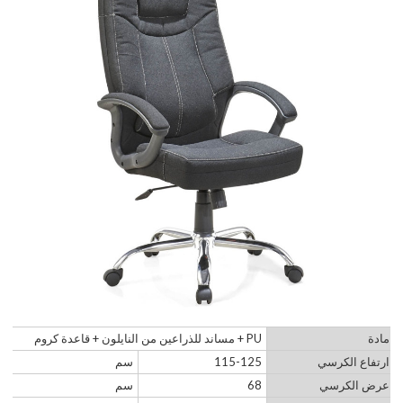
مادة
PU + مساند للذراعين من النايلون + قاعدة كروم
ارتفاع الكرسي
115-125
سم
عرض الكرسي
68
سم