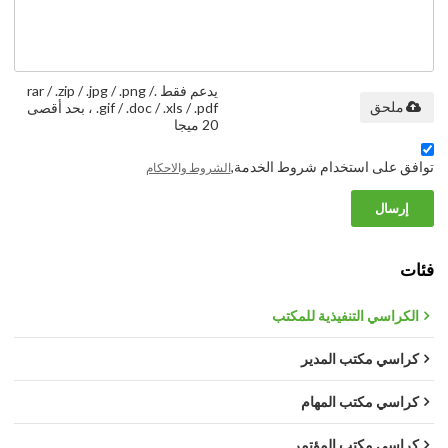
يدعم فقط .rar / .zip / .jpg / .png /
ملحق
.gif / .doc / .xls / .pdf ، بحد أقصى
20 ميجا
توافق على استخدام شروط الخدمة,
الشروط والاحكام
إرسال
فئات
الكراسي التنفيذية للمكتب
كراسي مكتب المدير
كراسي مكتب المهام
كراسي مكتب المؤتمر