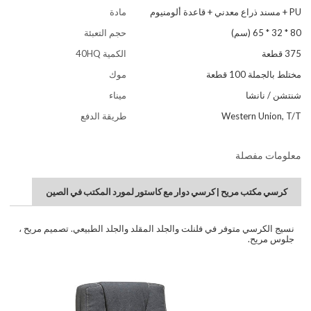
PU + مسند ذراع معدني + قاعدة ألومنيوم
مادة
80 * 32 * 65 (سم)
حجم التعبئة
375 قطعة
الكمية 40HQ
مختلط بالجملة 100 قطعة
موك
شنتشن / نانشا
ميناء
Western Union, T/T
طريقة الدفع
معلومات مفصلة
كرسي مكتب مريح | كرسي دوار مع كاستور لمورد المكتب في الصين
نسيج الكرسي متوفر في فلنلت والجلد المقلد والجلد الطبيعي. تصميم مريح ،
جلوس مريح.