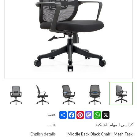
Share
Facebook
Pinterest
Mastodon
WhatsApp
X
حصة
كراسي المهام الشبكية
فئات
English details
Middle Back Black Chair | Mesh Task