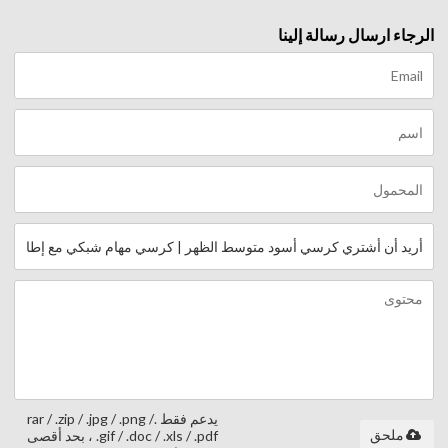
الرجاء ارسال رسالة إلينا
يدعم فقط .rar / .zip / .jpg / .png /
ملحق
.gif / .doc / .xls / .pdf ، بحد أقصى