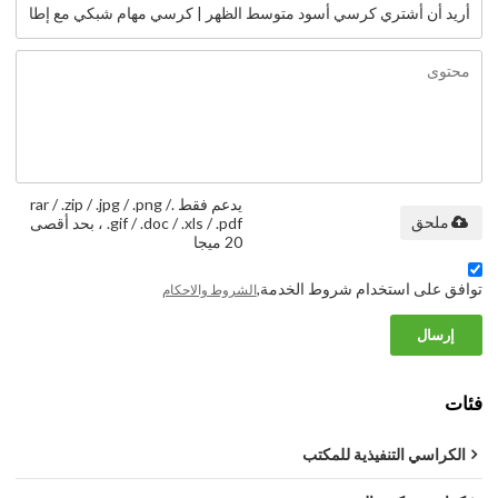
يدعم فقط .rar / .zip / .jpg / .png /
ملحق
.gif / .doc / .xls / .pdf ، بحد أقصى
20 ميجا
توافق على استخدام شروط الخدمة,
الشروط والاحكام
إرسال
فئات
الكراسي التنفيذية للمكتب