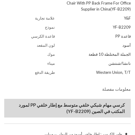
Chair With PP Back Frame For Office
Supplier in China(YF-B2209)
Y&F
علامة تجارية
YF-B2209
نموذج
قاعدة PP
قاعدة الكرسي
أسود
لون المقعد
الجملة المختلطة 10 قطعة
موك
نانشا/شنتشن
ميناء
Western Union, T/T
طريقة الدفع
معلومات مفصلة
كرسي مهام شبكي خلفي متوسط مع إطار خلفي PP لمورد
المكتب في الصين (YF-B2209)
•
ظهر الكرسي: إطار خلفي أسود من البولي بروبيلين