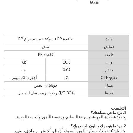
مادة
قاعدة PP + شبكة + مسند ذراع PP
قماش
مش
قاعدة
قاعدة PP
وزن
10.8
كلغ
مقدار
0.09
م³
قطع/CTN
2
أجهزة الكمبيوتر
ميناء
فوشان، الصين
قسط
30% T/T، ودفع الرصيد قبل التحميل.
التعليمات
1. س: ما هي مصلحتك؟
ج: نوعية جيدة، المهنية، وسرعة التسليم، ورخيصة الثمن، والخدمة الجيدة.
2. س: ما هو موك واللون الخاص بك؟
اللون: أسود، أزرق، أخضر، رمادي، بني،
ج: موك: 10 قطع / نموذج،