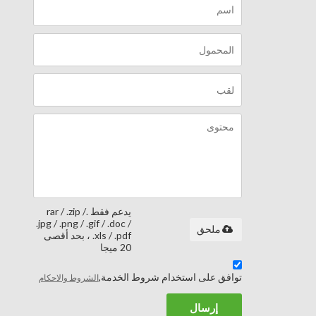
يدعم فقط .rar / .zip /
.jpg / .png / .gif / .doc /
ملحق
.xls / .pdf ، بحد أقصى
20 ميجا
توافق على استخدام شروط الخدمة,
الشروط والاحكام
إرسال