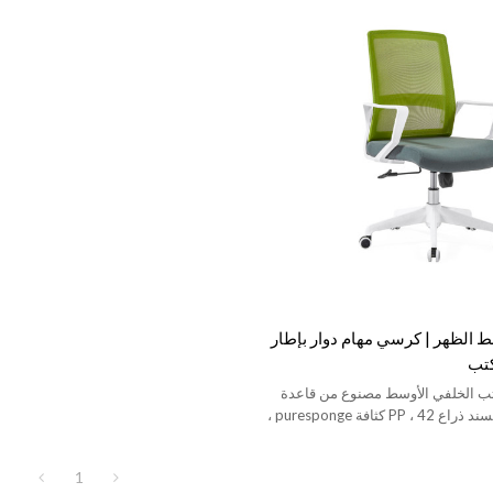
الظهر | كرسي مهام دوار بإطار
كتب
 الخلفي الأوسط مصنوع من قاعدة
نايلون 310 مم ، مسند ذراع PP ، 42 كثافة puresponge ،
1